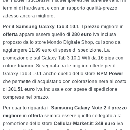
dei modelli successivi ma sempre estremamente validi in
termini di hardware, e con un rapporto qualità-prezzo
adesso ancora migliore.
Per il
Samsung Galaxy Tab 3 10.1
il
prezzo
migliore in
offerta
appare essere quello di
280 euro
iva inclusa
proposto dallo store Mondo Digitale Shop, cui sono da
aggiungere 11,99 euro di spese di spedizione. La
promozione è sul Galaxy Tab 3 10.1 Wifi da 16 giga con
colore
bianco
. Si segnala tra le migliori offerte per il
Galaxy Tab 3 10.1 anche quella dello store
BPM
Power
che permette di acquistarlo con colorazione nera al costo
di
301,51 euro
iva inclusa e con spese di spedizione
comprese nel prezzo.
Per quanto riguarda il
Samsung Galaxy Note 2
il
prezzo
migliore
in
offerta
sembra essere quello collegato alla
promozione dello store
Cellular-Market.it
:
349 euro
iva