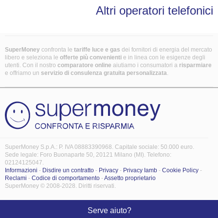
Altri operatori telefonici
SuperMoney
confronta le
tariffe luce e gas
dei fornitori di energia del mercato
libero e seleziona le
offerte più convenienti
e in linea con le esigenze degli
utenti. Con il nostro
comparatore online
aiutiamo i consumatori a
risparmiare
e offriamo un
servizio di consulenza gratuita
personalizzata
.
SuperMoney S.p.A.: P. IVA 08883390968. Capitale sociale: 50.000 euro.
Sede legale: Foro Buonaparte 50, 20121 Milano (MI). Telefono:
02124125047.
Informazioni
-
Disdire un contratto
-
Privacy
-
Privacy Iamb
-
Cookie Policy
-
Reclami
-
Codice di comportamento
-
Assetto proprietario
SuperMoney © 2008-2028. Diritti riservati.
Serve aiuto?