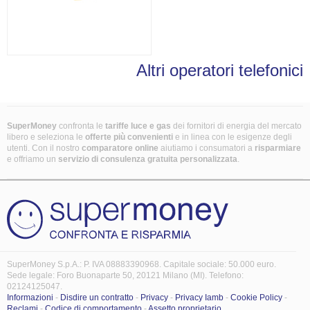
Altri operatori telefonici
SuperMoney
confronta le
tariffe luce e gas
dei fornitori di energia del mercato
libero e seleziona le
offerte più convenienti
e in linea con le esigenze degli
utenti. Con il nostro
comparatore online
aiutiamo i consumatori a
risparmiare
e offriamo un
servizio di consulenza gratuita
personalizzata
.
SuperMoney S.p.A.: P. IVA 08883390968. Capitale sociale: 50.000 euro.
Sede legale: Foro Buonaparte 50, 20121 Milano (MI). Telefono:
02124125047.
Informazioni
-
Disdire un contratto
-
Privacy
-
Privacy Iamb
-
Cookie Policy
-
Reclami
-
Codice di comportamento
-
Assetto proprietario