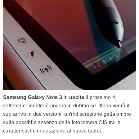
Samsung Galaxy Note 3
in
uscita
il prossimo 4
settembre: mentre è ancora in dubbio se l'Italia vedrà il
suo arrivo in due versioni, un'indiscrezione getta ombre
sulla possibile assenza della fotocamera OIS tra le
caratteristiche in dotazione al nuovo
tablet
.