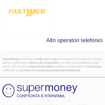
Altri operatori telefonici
SuperMoney
confronta le
tariffe luce e gas
dei fornitori di energia del mercato
libero e seleziona le
offerte più convenienti
e in linea con le esigenze degli
utenti. Con il nostro
comparatore online
aiutiamo i consumatori a
risparmiare
e offriamo un
servizio di consulenza gratuita
personalizzata
.