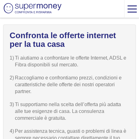
Confronta le offerte internet
per la tua casa
1)
Ti aiutiamo a confrontare le offerte Internet, ADSL e
Fibra disponibili sul mercato.
2)
Raccogliamo e confrontiamo prezzi, condizioni e
caratteristiche delle offerte dei nostri operatori
partner.
3)
Ti supportiamo nella scelta dell’offerta più adatta
alle tue esigenze di casa. La consulenza
commerciale è gratuita.
4)
Per assistenza tecnica, guasti o problemi di linea è
sempre necessario contattare direttamente il tuo