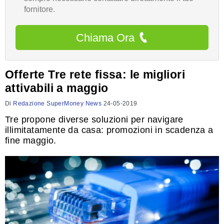
fornitore.
Chiama Ora
Offerte Tre rete fissa: le migliori
attivabili a maggio
Di
Redazione SuperMoney News
24-05-2019
Tre propone diverse soluzioni per navigare
illimitatamente da casa: promozioni in scadenza a
fine maggio.