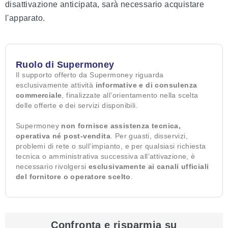
disattivazione anticipata, sarà necessario acquistare
l'apparato.
Ruolo di Supermoney
Il supporto offerto da Supermoney riguarda
esclusivamente attività
informative e di consulenza
commerciale
, finalizzate all’orientamento nella scelta
delle offerte e dei servizi disponibili.
Supermoney
non fornisce assistenza tecnica,
operativa né post-vendita
. Per guasti, disservizi,
problemi di rete o sull’impianto, e per qualsiasi richiesta
tecnica o amministrativa successiva all’attivazione, è
necessario rivolgersi
esclusivamente ai canali ufficiali
del fornitore o operatore scelto
.
Confronta e risparmia su