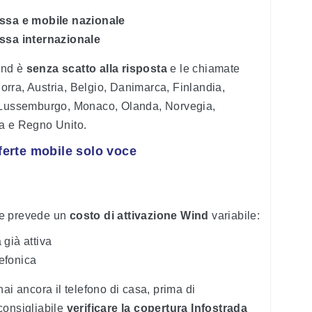
fissa e mobile nazionale
issa internazionale
Wind è
senza scatto alla risposta
e le chiamate
ndorra, Austria, Belgio, Danimarca, Finlandia,
, Lussemburgo, Monaco, Olanda, Norvegia,
ra e Regno Unito.
fferte mobile solo voce
sse prevede un
costo di attivazione Wind
variabile:
 già attiva
lefonica
ai ancora il telefono di casa, prima di
consigliabile
verificare la copertura Infostrada