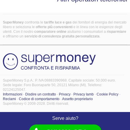
SuperMoney
confronta le
tariffe luce e gas
dei fornitori di energia del mercato
libero e seleziona le
offerte più convenienti
e in linea con le esigenze degli
utenti. Con il nostro
comparatore online
aiutiamo i consumatori a
risparmiare
e offriamo un
servizio di consulenza gratuita
personalizzata
.
SuperMoney S.p.A.: P. IVA 08883390968. Capitale sociale: 50.000 euro.
Sede legale: Foro Buonaparte 50, 20121 Milano (MI). Telefono:
02124125047.
Informazioni
-
Disdire un contratto
-
Privacy
-
Privacy Iamb
-
Cookie Policy
-
Reclami
-
Codice di comportamento
-
Assetto proprietario
SuperMoney © 2008-2028. Diritti riservati.
Serve aiuto?