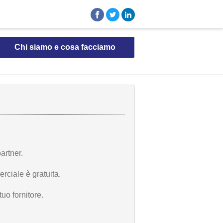
Chi siamo e cosa facciamo
artner.
rciale è gratuita.
uo fornitore.