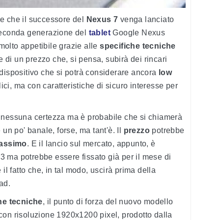
e che il successore del
Nexus 7
venga lanciato
seconda generazione del
tablet
Google Nexus
olto appetibile grazie alle
specifiche tecniche
te di un prezzo che, si pensa, subirà dei rincari
Un dispositivo che si potrà considerare ancora
low
llici, ma con caratteristiche di sicuro interesse per
 nessuna certezza ma è probabile che si chiamerà
un po' banale, forse, ma tant'è. Il
prezzo
potrebbe
massimo
. E il lancio sul mercato, appunto, è
013 ma potrebbe essere fissato già per il mese di
il fatto che, in tal modo, uscirà prima della
ad.
che tecniche
, il punto di forza del nuovo modello
con risoluzione 1920x1200 pixel, prodotto dalla