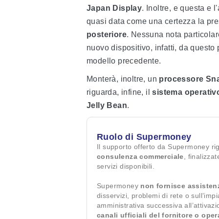
Japan Display
. Inoltre, e questa e 
quasi data come una certezza la pr
posteriore
. Nessuna nota particolare
nuovo dispositivo, infatti, da questo
modello precedente.
Monterà, inoltre, un
processore Sn
riguarda, infine, il
sistema operativ
Jelly Bean
.
Ruolo di Supermoney
Il supporto offerto da Supermoney ri
consulenza commerciale
, finalizza
servizi disponibili.
Supermoney
non fornisce assisten
disservizi, problemi di rete o sull’imp
amministrativa successiva all’attivaz
canali ufficiali del fornitore o ope