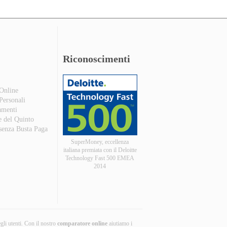
Riconoscimenti
 Online
 Personali
amenti
e del Quinto
 senza Busta Paga
SuperMoney, eccellenza
italiana premiata con il Deloitte
Technology Fast 500 EMEA
2014
egli utenti. Con il nostro
comparatore online
aiutiamo i