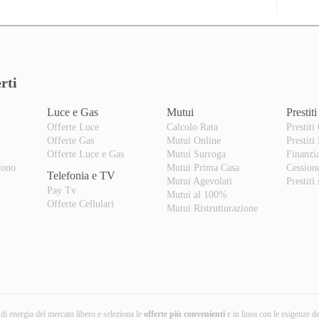
rti
Luce e Gas
Mutui
Prestiti
Offerte Luce
Calcolo Rata
Prestiti
Offerte Gas
Mutui Online
Prestiti
o
Offerte Luce e Gas
Mutui Surroga
Finanzi
fono
Mutui Prima Casa
Cession
Telefonia e TV
Mutui Agevolati
Prestiti
Pay Tv
Mutui al 100%
Offerte Cellulari
Mutui Ristrutturazione
i di energia del mercato libero e seleziona le
offerte più convenienti
e in linea con le esigenze d