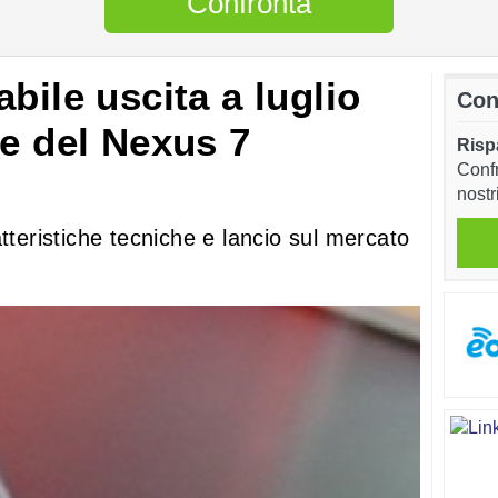
Confronta
bile uscita a luglio
Con
re del Nexus 7
Risp
Confr
nostr
tteristiche tecniche e lancio sul mercato