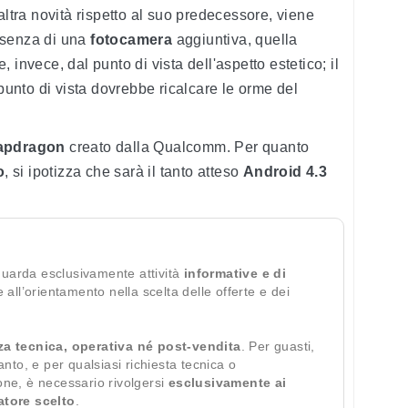
l'altra novità rispetto al suo predecessore, viene
esenza di una
fotocamera
aggiuntiva, quella
, invece, dal punto di vista dell'aspetto estetico; il
 punto di vista dovrebbe ricalcare le orme del
apdragon
creato dalla Qualcomm. Per quanto
o
, si ipotizza che sarà il tanto atteso
Android 4.3
guarda esclusivamente attività
informative e di
te all’orientamento nella scelta delle offerte e dei
za tecnica, operativa né post-vendita
. Per guasti,
ianto, e per qualsiasi richiesta tecnica o
ione, è necessario rivolgersi
esclusivamente ai
ratore scelto
.