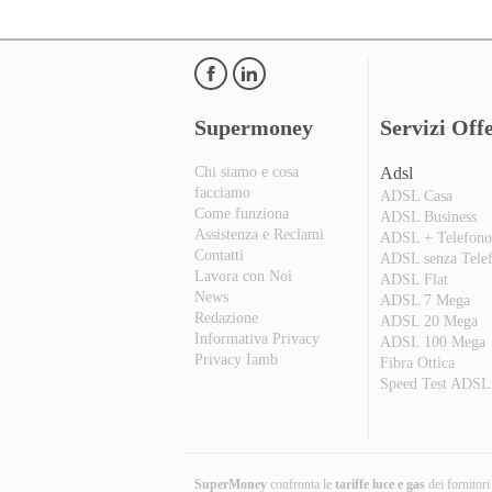
Supermoney
Servizi Offe
Chi siamo e cosa
Adsl
facciamo
ADSL Casa
Come funziona
ADSL Business
Assistenza e Reclami
ADSL + Telefon
Contatti
ADSL senza Tele
Lavora con Noi
ADSL Flat
News
ADSL 7 Mega
Redazione
ADSL 20 Mega
Informativa Privacy
ADSL 100 Mega
Privacy Iamb
Fibra Ottica
Speed Test ADSL
SuperMoney
confronta le
tariffe luce e gas
dei fornitor