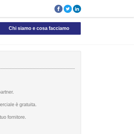
Chi siamo e cosa facciamo
artner.
rciale è gratuita.
uo fornitore.