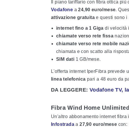
Il piano tariffario con fibra ottica p
Vodafone
a
24,90 euro/mese
. Que
attivazione gratuita
e questi sono i 
internet fino a 1 Giga
di velocità
chiamate verso rete fissa
naziona
chiamate verso rete mobile nazi
chiamata e con scatto alla rispost
SIM dati
1 GB/mese.
L'offerta internet IperFibra prevede 
linea telefonica
pari a 48 euro da p
DA LEGGERE:
Vodafone TV, l
Fibra Wind Home Unlimited 
Un'altro abbonamento internet fibra
Infostrada
a
27,90 euro/mese
con: