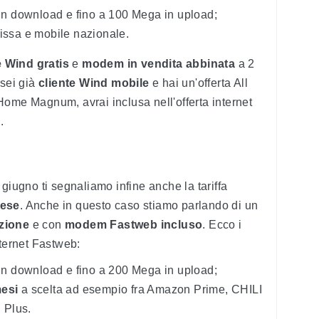
 in download e fino a 100 Mega in upload;
fissa e mobile nazionale.
e Wind gratis
e
modem in vendita abbinata
a 2
 sei già
cliente Wind mobile
e hai un'offerta All
Home Magnum, avrai inclusa nell'offerta internet
B
.
di giugno ti segnaliamo infine anche la tariffa
mese
. Anche in questo caso stiamo parlando di un
azione
e con
modem Fastweb incluso
. Ecco i
nternet Fastweb:
 in download e fino a 200 Mega in upload;
mesi
a scelta ad esempio fra Amazon Prime, CHILI
 Plus.