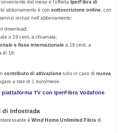
iù conveniente del mese è l'offerta
IperFibra di
sto abbonamento è con
sottoscrizione online
, con
servizi inclusi nell'abbonamento:
 in download;
le a 19 cent. a chiamata;
onale e fissa internazionale
a 19 cent. a
a di 19;
un
contributo di attivazione
solo in caso di
nuova
agare a rate di 1 euro/mese.
a piattaforma TV con IperFibra Vodafone
di Infostrada
 interessante è
Wind Home Unlimited Fibra
di