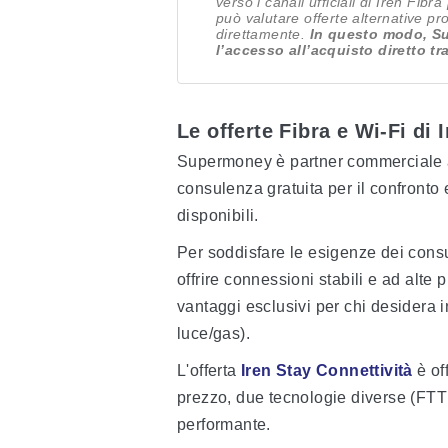
verso i canali ufficiali di Iren Fib
può valutare offerte alternative p
direttamente.
In questo modo, Su
l’accesso all’acquisto diretto tr
Le offerte Fibra e Wi-Fi di I
Supermoney è partner commerciale aut
consulenza gratuita per il confronto e
disponibili.
Per soddisfare le esigenze dei cons
offrire connessioni stabili e ad alte
vantaggi esclusivi per chi desidera int
luce/gas).
L'offerta
Iren Stay Connettività
è of
prezzo, due tecnologie diverse (FT
performante.