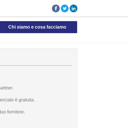
Chi siamo e cosa facciamo
artner.
rciale è gratuita.
uo fornitore.