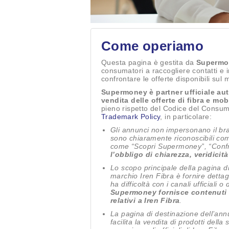
Come operiamo
Questa pagina è gestita da
Supermo
consumatori a raccogliere contatti e i
confrontare le offerte disponibili sul 
Supermoney è partner ufficiale auto
vendita delle offerte di fibra e mob
pieno rispetto del Codice del Consum
Trademark Policy
, in particolare:
Gli annunci non impersonano il br
sono chiaramente riconoscibili com
come “Scopri Supermoney”, “Confro
l’obbligo di chiarezza, veridici
Lo scopo principale della pagina di 
marchio Iren Fibra è fornire dettagl
ha difficoltà con i canali ufficiali 
Supermoney fornisce contenuti inf
relativi a Iren Fibra
.
La pagina di destinazione dell’annu
facilita la vendita di prodotti della