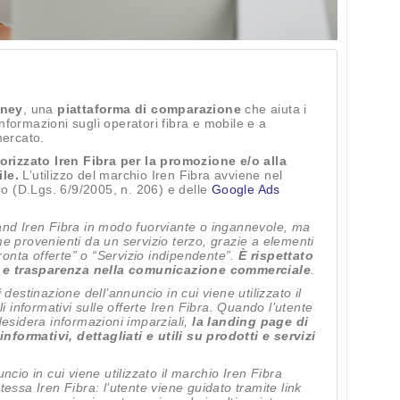
ney
, una
piattaforma di comparazione
che aiuta i
nformazioni sugli operatori fibra e mobile e a
mercato.
rizzato Iren Fibra per la promozione e/o alla
ile.
L’utilizzo del marchio Iren Fibra avviene nel
o (D.Lgs. 6/9/2005, n. 206) e delle
Google Ads
and Iren Fibra in modo fuorviante o ingannevole, ma
e provenienti da un servizio terzo, grazie a elementi
nta offerte” o “Servizio indipendente”.
È rispettato
tà e trasparenza nella comunicazione commerciale
.
destinazione dell’annuncio in cui viene utilizzato il
i informativi sulle offerte Iren Fibra. Quando l’utente
o desidera informazioni imparziali,
la landing page di
ormativi, dettagliati e utili su prodotti e servizi
ncio in cui viene utilizzato il marchio Iren Fibra
 stessa Iren Fibra: l’utente viene guidato tramite link