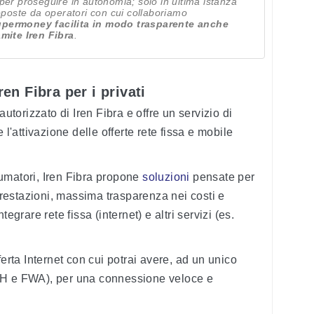
ra per proseguire in autonomia; solo in ultima istanza
roposte da operatori con cui collaboriamo
permoney facilita in modo trasparente anche
amite Iren Fibra
.
ren Fibra per i privati
orizzato di Iren Fibra e offre un servizio di
 l'attivazione delle offerte rete fissa e mobile
umatori, Iren Fibra propone
soluzioni
pensate per
 prestazioni, massima trasparenza nei costi e
egrare rete fissa (internet) e altri servizi (es.
ferta Internet con cui potrai avere, ad un unico
TH e FWA), per una connessione veloce e