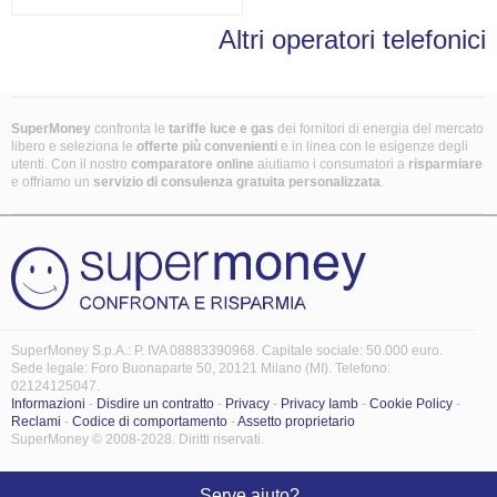
Altri operatori telefonici
SuperMoney
confronta le
tariffe luce e gas
dei fornitori di energia del mercato
libero e seleziona le
offerte più convenienti
e in linea con le esigenze degli
utenti. Con il nostro
comparatore online
aiutiamo i consumatori a
risparmiare
e offriamo un
servizio di consulenza gratuita
personalizzata
.
SuperMoney S.p.A.: P. IVA 08883390968. Capitale sociale: 50.000 euro.
Sede legale: Foro Buonaparte 50, 20121 Milano (MI). Telefono:
02124125047.
Informazioni
-
Disdire un contratto
-
Privacy
-
Privacy Iamb
-
Cookie Policy
-
Reclami
-
Codice di comportamento
-
Assetto proprietario
SuperMoney © 2008-2028. Diritti riservati.
Serve aiuto?