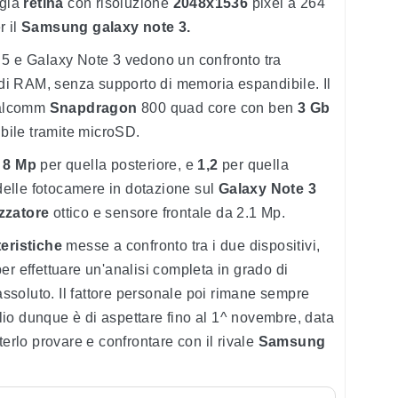
ogia
retina
con risoluzione
2048x1536
pixel a 264
r il
Samsung
galaxy
note
3.
5 e Galaxy Note 3 vedono un confronto tra
di RAM, senza supporto di memoria espandibile. Il
ualcomm
Snapdragon
800 quad core con ben
3 Gb
ile tramite microSD.
o
8 Mp
per quella posteriore, e
1,2
per quella
 delle fotocamere in dotazione sul
Galaxy
Note
3
izzatore
ottico e sensore frontale da 2.1 Mp.
teristiche
messe a confronto tra i due dispositivi,
er effettuare un'analisi completa in grado di
 assoluto. Il fattore personale poi rimane sempre
iglio dunque è di aspettare fino al 1^ novembre, data
erlo provare e confrontare con il rivale
Samsung