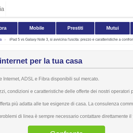
ia
bra
Mobile
Prestiti
Mutui
ia
iPad 5 vs Galaxy Note 3, si avvicina l'uscita: prezzo e caratteristiche a confro
internet per la tua casa
te Internet, ADSL e Fibra disponibili sul mercato.
 condizioni e caratteristiche delle offerte dei nostri operatori p
offerta più adatta alle tue esigenze di casa. La consulenza comme
problemi di linea è sempre necessario contattare direttamente il t