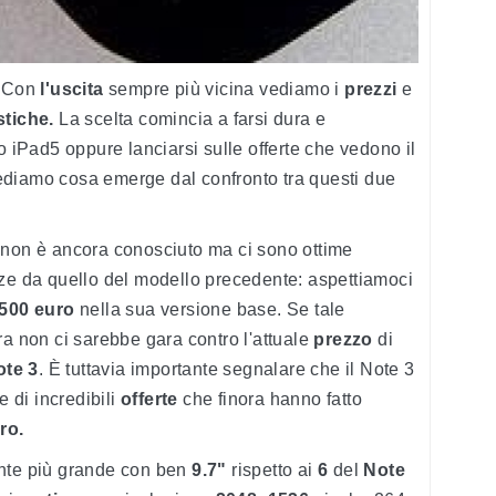
 Con
l'uscita
sempre più vicina vediamo i
prezzi
e
stiche.
La scelta comincia a farsi dura e
o iPad5 oppure lanciarsi sulle offerte che vedono il
ediamo cosa emerge dal confronto tra questi due
non è ancora conosciuto ma ci sono ottime
nze da quello del modello precedente: aspettiamoci
500
euro
nella sua versione base. Se tale
ra non ci sarebbe gara contro l'attuale
prezzo
di
ote
3
. È tuttavia importante segnalare che il Note 3
e di incredibili
offerte
che finora hanno fatto
ro.
nte più grande con ben
9.7"
rispetto ai
6
del
Note