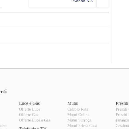
Sense 5.5
rti
Luce e Gas
Mutui
Prestiti
Offerte Luce
Calcolo Rata
Prestiti
Offerte Gas
Mutui Online
Prestiti
o
Offerte Luce e Gas
Mutui Surroga
Finanzi
fono
Mutui Prima Casa
Cession
Telefonia e TV