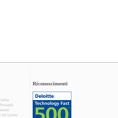
Riconoscimenti
 Online
 Personali
amenti
e del Quinto