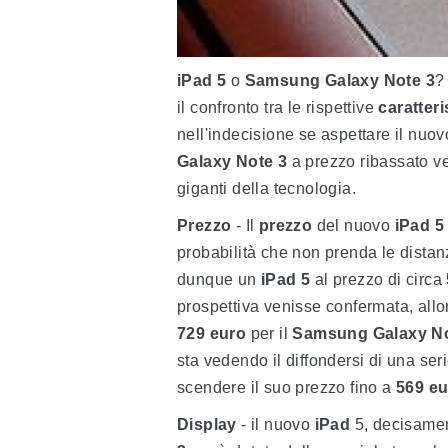
iPad
5
o
Samsung
Galaxy
Note
3
?
il confronto tra le rispettive
caratteri
nell'indecisione se aspettare il nuov
Galaxy
Note 3
a prezzo ribassato v
giganti della tecnologia.
Prezzo
- Il
prezzo
del nuovo
iPad
5
probabilità che non prenda le dista
dunque un
iPad
5
al prezzo di circa
prospettiva venisse confermata, allo
729
euro
per il
Samsung
Galaxy
N
sta vedendo il diffondersi di una seri
scendere il suo prezzo fino a
569
eu
Display
- il nuovo
iPad
5, decisame