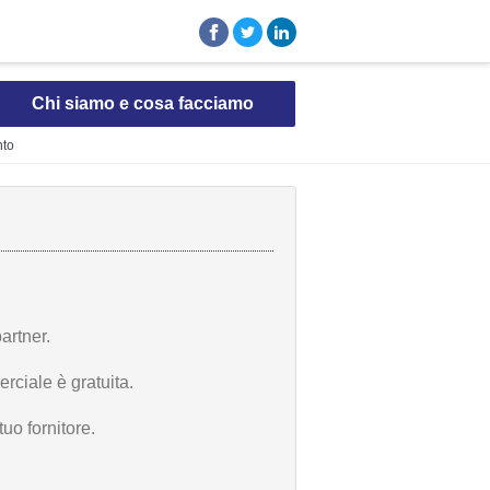
Chi siamo e cosa facciamo
nto
artner.
rciale è gratuita.
uo fornitore.