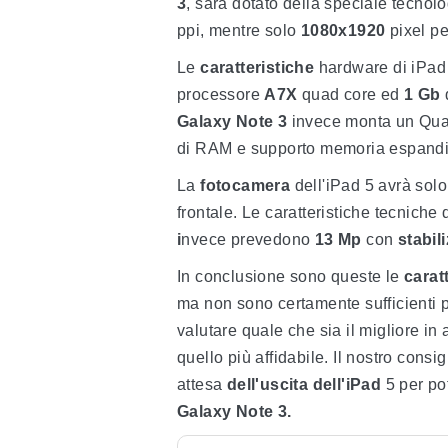
3
, sarà dotato della speciale tecnol
ppi, mentre solo
1080x1920
pixel pe
Le
caratteristiche
hardware di iPad 
processore
A7X
quad core ed
1 Gb
Galaxy
Note 3
invece monta un Q
di RAM e supporto memoria espandib
La
fotocamera
dell'iPad 5 avrà sol
frontale. Le caratteristiche tecniche
i
nvece prevedono
13
Mp
con
stabil
In conclusione sono queste le
carat
ma non sono certamente sufficienti p
valutare quale che sia il migliore in
quello più affidabile. Il nostro cons
attesa
dell'uscita
dell'iPad
5 per pot
Galaxy
Note
3.