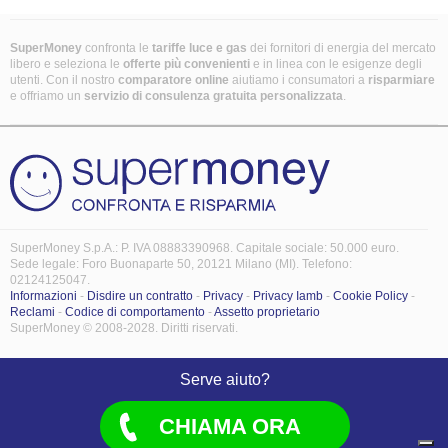
SuperMoney
confronta le
tariffe luce e gas
dei fornitori di energia del mercato
libero e seleziona le
offerte più convenienti
e in linea con le esigenze degli
utenti. Con il nostro
comparatore online
aiutiamo i consumatori a
risparmiare
e offriamo un
servizio di consulenza gratuita
personalizzata
.
SuperMoney S.p.A.: P. IVA 08883390968. Capitale sociale: 50.000 euro.
Sede legale: Foro Buonaparte 50, 20121 Milano (MI). Telefono:
02124125047.
Informazioni
-
Disdire un contratto
-
Privacy
-
Privacy Iamb
-
Cookie Policy
-
Reclami
-
Codice di comportamento
-
Assetto proprietario
SuperMoney © 2008-2028. Diritti riservati.
Serve aiuto?
CHIAMA ORA