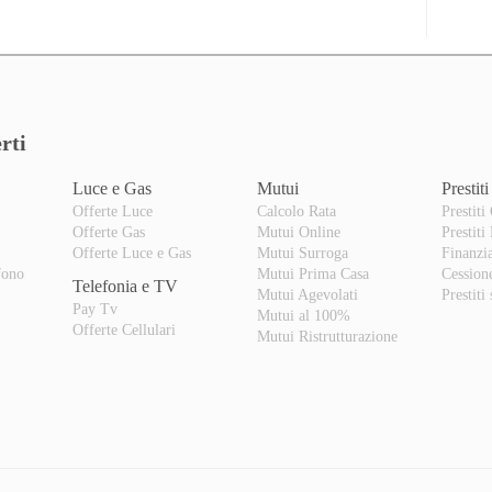
rti
Luce e Gas
Mutui
Prestiti
Offerte Luce
Calcolo Rata
Prestiti
Offerte Gas
Mutui Online
Prestiti
o
Offerte Luce e Gas
Mutui Surroga
Finanzi
fono
Mutui Prima Casa
Cession
Telefonia e TV
Mutui Agevolati
Prestiti
Pay Tv
Mutui al 100%
Offerte Cellulari
Mutui Ristrutturazione