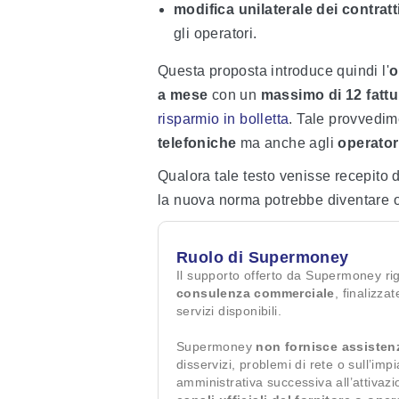
modifica unilaterale dei contratt
gli operatori.
Questa proposta introduce quindi l'
o
a mese
con un
massimo di 12 fattu
risparmio in bolletta
. Tale provvedime
telefoniche
ma anche agli
operator
Qualora tale testo venisse recepito
la nuova norma potrebbe diventare ob
Ruolo di Supermoney
Il supporto offerto da Supermoney ri
consulenza commerciale
, finalizza
servizi disponibili.
Supermoney
non fornisce assisten
disservizi, problemi di rete o sull’imp
amministrativa successiva all’attivaz