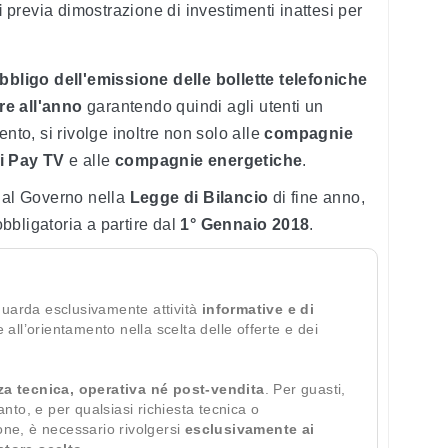
i
previa dimostrazione di investimenti inattesi per
bbligo dell'emissione delle bollette telefoniche
re all'anno
garantendo quindi agli utenti un
nto, si rivolge inoltre non solo alle
compagnie
i Pay TV
e alle
compagnie energetiche
.
 dal Governo nella
Legge di Bilancio
di fine anno,
bligatoria a partire dal
1° Gennaio 2018
.
guarda esclusivamente attività
informative e di
te all’orientamento nella scelta delle offerte e dei
za tecnica, operativa né post-vendita
. Per guasti,
ianto, e per qualsiasi richiesta tecnica o
ione, è necessario rivolgersi
esclusivamente ai