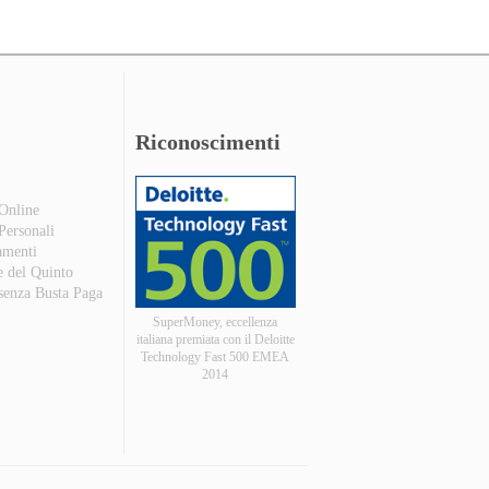
Riconoscimenti
 Online
 Personali
amenti
e del Quinto
 senza Busta Paga
SuperMoney, eccellenza
italiana premiata con il Deloitte
Technology Fast 500 EMEA
2014