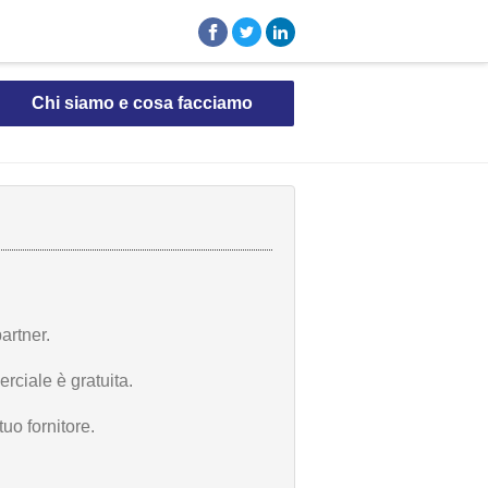
Chi siamo e cosa facciamo
artner.
rciale è gratuita.
uo fornitore.