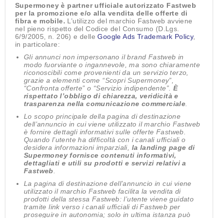
Supermoney è partner ufficiale autorizzato Fastweb
per la promozione e/o alla vendita delle offerte di
fibra e mobile.
L’utilizzo del marchio Fastweb avviene
nel pieno rispetto del Codice del Consumo (D.Lgs.
6/9/2005, n. 206) e delle
Google Ads Trademark Policy
,
in particolare:
Gli annunci non impersonano il brand Fastweb in
modo fuorviante o ingannevole, ma sono chiaramente
riconoscibili come provenienti da un servizio terzo,
grazie a elementi come “Scopri Supermoney”,
“Confronta offerte” o “Servizio indipendente”.
È
rispettato l’obbligo di chiarezza, veridicità e
trasparenza nella comunicazione commerciale
.
Lo scopo principale della pagina di destinazione
dell’annuncio in cui viene utilizzato il marchio Fastweb
è fornire dettagli informativi sulle offerte Fastweb.
Quando l’utente ha difficoltà con i canali ufficiali o
desidera informazioni imparziali,
la landing page di
Supermoney fornisce contenuti informativi,
dettagliati e utili su prodotti e servizi relativi a
Fastweb
.
La pagina di destinazione dell’annuncio in cui viene
utilizzato il marchio Fastweb facilita la vendita di
prodotti della stessa Fastweb: l’utente viene guidato
tramite link verso i canali ufficiali di Fastweb per
proseguire in autonomia; solo in ultima istanza può