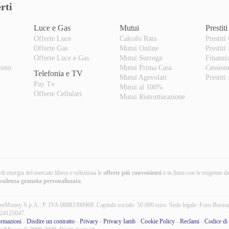
rti
Luce e Gas
Mutui
Prestiti
Offerte Luce
Calcolo Rata
Prestiti
Offerte Gas
Mutui Online
Prestiti
o
Offerte Luce e Gas
Mutui Surroga
Finanzi
fono
Mutui Prima Casa
Cession
Telefonia e TV
Mutui Agevolati
Prestiti
Pay Tv
Mutui al 100%
Offerte Cellulari
Mutui Ristrutturazione
i di energia del mercato libero e seleziona le
offerte più convenienti
e in linea con le esigenze d
nsulenza gratuita
personalizzata
.
erMoney S.p.A.: P. IVA 08883390968. Capitale sociale: 50.000 euro. Sede legale: Foro Buona
24125047.
ormazioni
-
Disdire un contratto
-
Privacy
-
Privacy Iamb
-
Cookie Policy
-
Reclami
-
Codice di