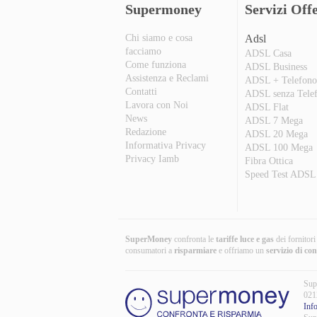
Supermoney
Servizi Offe
Chi siamo e cosa
Adsl
facciamo
ADSL Casa
Come funziona
ADSL Business
Assistenza e Reclami
ADSL + Telefon
Contatti
ADSL senza Tele
Lavora con Noi
ADSL Flat
News
ADSL 7 Mega
Redazione
ADSL 20 Mega
Informativa Privacy
ADSL 100 Mega
Privacy Iamb
Fibra Ottica
Speed Test ADSL
SuperMoney
confronta le
tariffe luce e gas
dei fornitor
consumatori a
risparmiare
e offriamo un
servizio di co
Sup
021
Inf