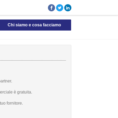
Chi siamo e cosa facciamo
artner.
rciale è gratuita.
uo fornitore.