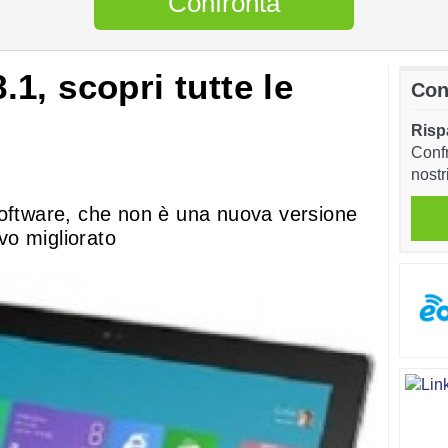
Confronta
1, scopri tutte le
Con
Risp
Confr
nostr
software, che non è una nuova versione
o migliorato