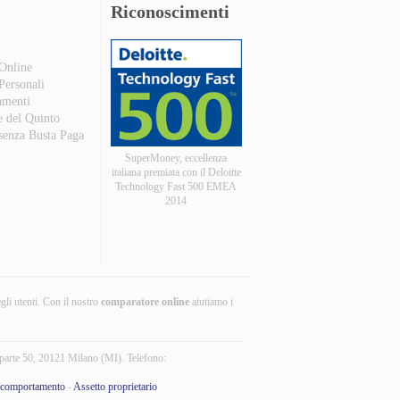
Riconoscimenti
 Online
 Personali
amenti
e del Quinto
 senza Busta Paga
SuperMoney, eccellenza
italiana premiata con il Deloitte
Technology Fast 500 EMEA
2014
egli utenti. Con il nostro
comparatore online
aiutiamo i
parte 50, 20121 Milano (MI). Telefono:
 comportamento
-
Assetto proprietario