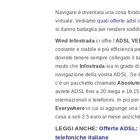
Navigare è diventata una cosa fonda
virtuale. Vediamo
quali offerte adsl
si danno battaglia per rendere soddisfa
Wind Infostrada
ci offre l'
ADSL VERA
costante e stabile e più efficienza pe
dovrete tenere sempre collegato il tu
modo che
Infostrada
sia in grado di 
navigazione della vostra ADSL. Se il
c'è un pacchetto chiamato
Absolut
avrete ADSL fino a 20 mega e 18.15 c
internazionali e telefonini. In più pe
Everywhere
in cui si aggiunge una S
casa a soli 2.5 euro al mese anzich
LEGGI ANCHE:
Offerte ADSL: 
telefoniche italiane