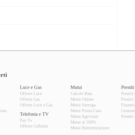
rti
Luce e Gas
Mutui
Prestiti
Offerte Luce
Calcolo Rata
Prestiti
Offerte Gas
Mutui Online
Prestiti
o
Offerte Luce e Gas
Mutui Surroga
Finanzi
fono
Mutui Prima Casa
Cession
Telefonia e TV
Mutui Agevolati
Prestiti
Pay Tv
Mutui al 100%
Offerte Cellulari
Mutui Ristrutturazione