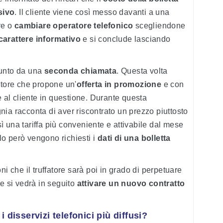
sivo
. Il cliente viene così messo davanti a una
re o
cambiare operatore telefonico
scegliendone
carattere informativo
e si conclude lasciando
iunto da una
seconda chiamata
. Questa volta
store che propone un'
offerta in promozione
e con
e al cliente in questione. Durante questa
ia racconta di aver riscontrato un prezzo piuttosto
osì una tariffa più conveniente e attivabile dal mese
o però vengono richiesti i
dati di una bolletta
ni che il truffatore sarà poi in grado di perpetuare
he si vedrà in seguito
attivare un nuovo contratto
 disservizi telefonici più diffusi?