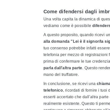
Come difendersi dagli imbro
Una volta capita la dinamica di que
vediamo come è possibile
difender
A questo proposito, quando ricevi u
alla domanda "Lei è il signor/la si
tuo consenso potrebbe infatti essere 
telefonia per mezzo di registrazioni f
prima di confermare le tue credenzial
parla dall'altra parte
. Questo renderà
mano del truffatore.
In conclusione, se ricevi una
chiama
telefonico
, ricordati di fornire i tuo
esserti accertato che dall'altra part
realmente esistente. Questo ti permet