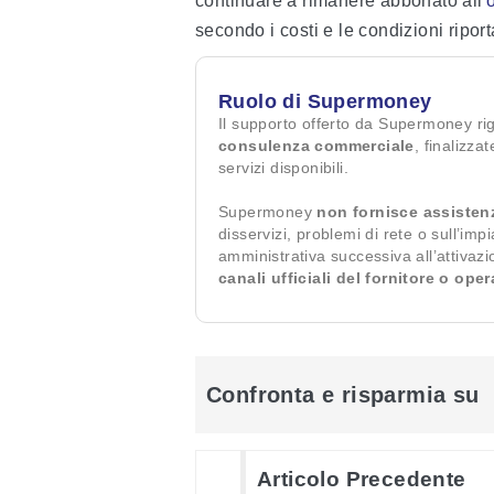
continuare a rimanere abbonato all'
o
secondo i costi e le condizioni riport
Ruolo di Supermoney
Il supporto offerto da Supermoney ri
consulenza commerciale
, finalizza
servizi disponibili.
Supermoney
non fornisce assisten
disservizi, problemi di rete o sull’imp
amministrativa successiva all’attivaz
canali ufficiali del fornitore o ope
Confronta e risparmia su
Articolo Precedente