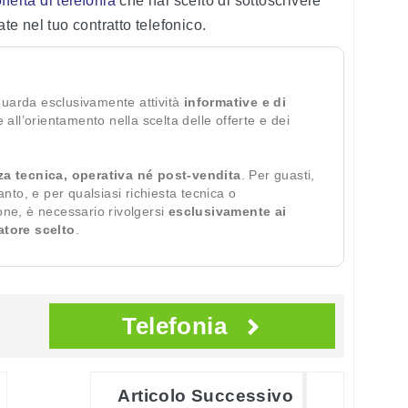
fferta di telefonia
che hai scelto di sottoscrivere
ate nel tuo contratto telefonico.
guarda esclusivamente attività
informative e di
te all’orientamento nella scelta delle offerte e dei
za tecnica, operativa né post-vendita
. Per guasti,
ianto, e per qualsiasi richiesta tecnica o
ione, è necessario rivolgersi
esclusivamente ai
ratore scelto
.
Telefonia
Articolo Successivo