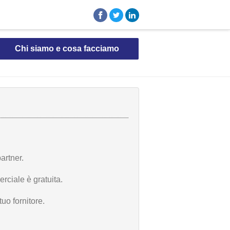
Chi siamo e cosa facciamo
artner.
rciale è gratuita.
uo fornitore.