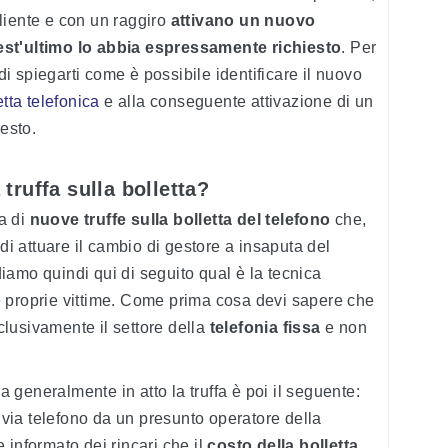
cliente e con un raggiro
attivano un nuovo
est'ultimo lo abbia espressamente richiesto
. Per
 spiegarti come è possibile identificare il nuovo
tta telefonica
e alla conseguente attivazione di un
iesto.
ruffa sulla bolletta?
a di
nuove truffe sulla bolletta del telefono
che,
 di attuare il cambio di gestore a insaputa del
ediamo quindi qui di seguito qual è la tecnica
 le proprie vittime. Come prima cosa devi sapere che
sclusivamente il settore della
telefonia fissa
e non
generalmente in atto la truffa è poi il seguente:
o via telefono da un presunto operatore della
 informato dei rincari che il
costo della bolletta