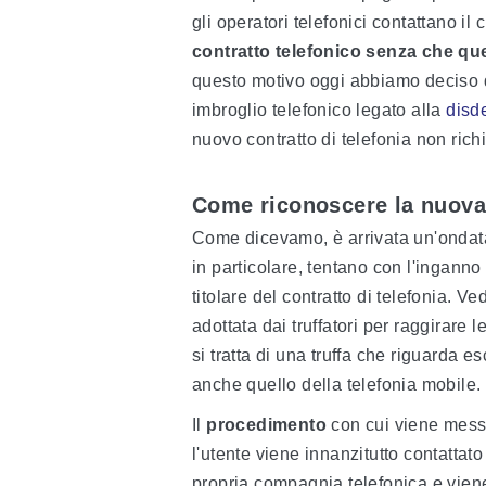
gli operatori telefonici contattano il 
contratto telefonico senza che qu
questo motivo oggi abbiamo deciso di
imbroglio telefonico legato alla
disde
nuovo contratto di telefonia non rich
Come riconoscere la nuova t
Come dicevamo, è arrivata un'ondat
in particolare, tentano con l'inganno
titolare del contratto di telefonia. V
adottata dai truffatori per raggirare
si tratta di una truffa che riguarda e
anche quello della telefonia mobile.
Il
procedimento
con cui viene messa 
l'utente viene innanzitutto contattat
propria compagnia telefonica e viene