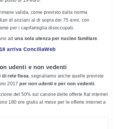
l posto di 19 euro.
imane valida, come previsto dalla norma
iari di anziani al di sopra dei 75 anni, con
 come per i capifamiglia disoccupati.
tano ad
una sola utenza per nucleo familiare
.
8 arriva ConciliaWeb
n udenti e non vedenti
 di rete fissa
, segnaliamo anche quelle previste
ugno 2017
per non udenti e per non vedenti
.
zione del 50% sul canone delle offerte flat internet
eno 180 ore gratis al mese per le offerte internet a