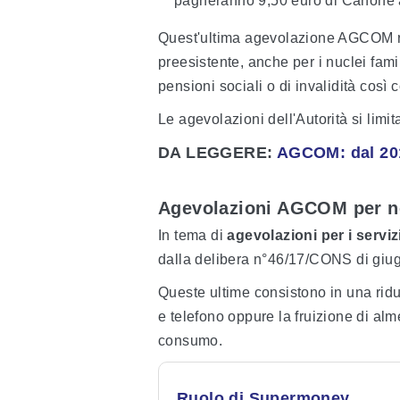
pagheranno 9,50 euro di Canone a
Quest'ultima agevolazione AGCOM r
preesistente, anche per i nuclei famil
pensioni sociali o di invalidità così
Le agevolazioni dell'Autorità si limi
DA LEGGERE:
AGCOM: dal 201
Agevolazioni AGCOM per no
In tema di
agevolazioni per i servizi
dalla delibera n°46/17/CONS di gi
Queste ultime consistono in una ridu
e telefono oppure la fruizione di alm
consumo.
Ruolo di Supermoney