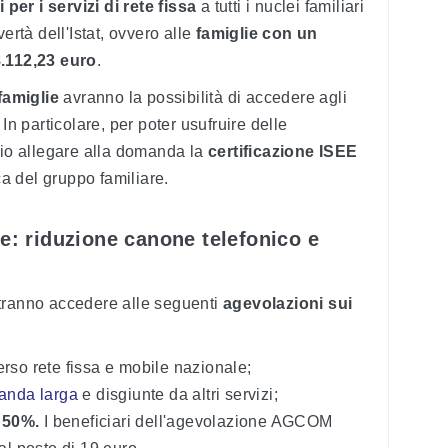
 per i servizi di rete fissa
a tutti i nuclei familiari
ertà dell'Istat, ovvero alle
famiglie con un
8.112,23 euro
.
 famiglie
avranno la possibilità di accedere agli
. In particolare, per poter usufruire delle
o allegare alla domanda la
certificazione ISEE
 del gruppo familiare.
te: riduzione canone telefonico e
tranno accedere alle seguenti
agevolazioni sui
rso rete fissa e mobile nazionale;
anda larga
e disgiunte da altri servizi;
 50%.
I beneficiari dell'agevolazione AGCOM