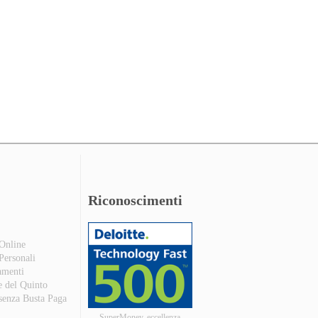
Riconoscimenti
 Online
 Personali
amenti
e del Quinto
 senza Busta Paga
SuperMoney, eccellenza