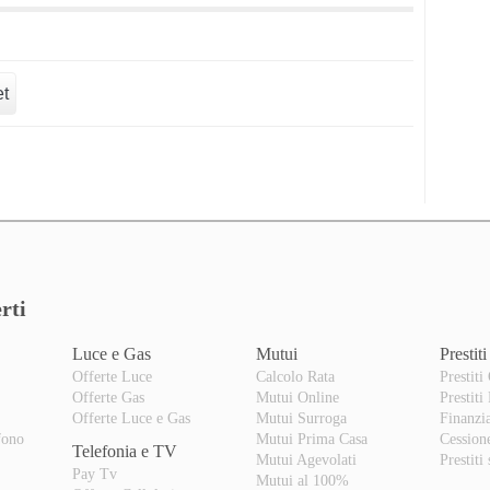
et
rti
Luce e Gas
Mutui
Prestiti
Offerte Luce
Calcolo Rata
Prestiti
Offerte Gas
Mutui Online
Prestiti
o
Offerte Luce e Gas
Mutui Surroga
Finanzi
fono
Mutui Prima Casa
Cession
Telefonia e TV
Mutui Agevolati
Prestiti
Pay Tv
Mutui al 100%