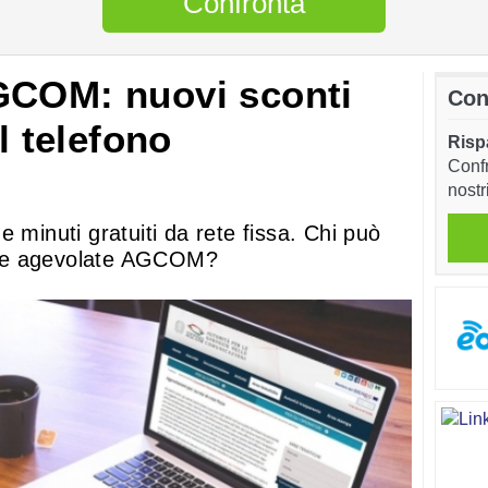
Confronta
GCOM: nuovi sconti
Con
l telefono
Risp
Confr
nostr
 minuti gratuiti da rete fissa. Chi può
niche agevolate AGCOM?