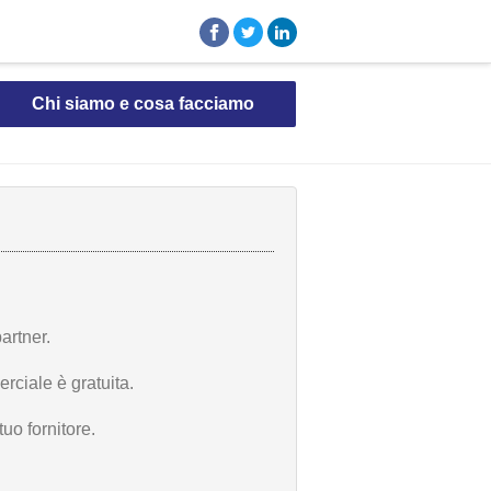
Chi siamo e cosa facciamo
artner.
rciale è gratuita.
uo fornitore.