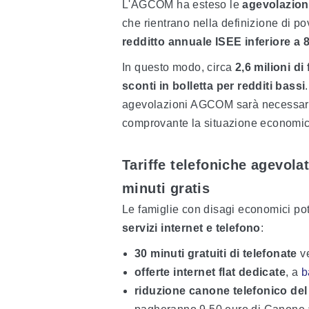
L'AGCOM ha esteso le
agevolazioni
che rientrano nella definizione di pov
redditto annuale ISEE inferiore a 
In questo modo, circa
2,6 milioni di
sconti in bolletta per redditi bassi
agevolazioni AGCOM sarà necessari
comprovante la situazione economica
Tariffe telefoniche agevola
minuti gratis
Le famiglie con disagi economici po
servizi internet e telefono
:
30 minuti gratuiti di telefonate
ve
offerte internet flat dedicate
, a
b
riduzione canone telefonico
del