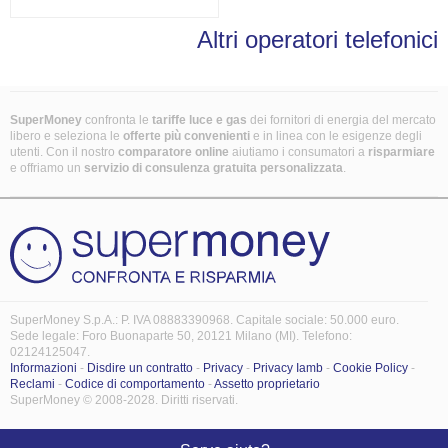
Altri operatori telefonici
SuperMoney
confronta le
tariffe luce e gas
dei fornitori di energia del mercato
libero e seleziona le
offerte più convenienti
e in linea con le esigenze degli
utenti. Con il nostro
comparatore online
aiutiamo i consumatori a
risparmiare
e offriamo un
servizio di consulenza gratuita
personalizzata
.
SuperMoney S.p.A.: P. IVA 08883390968. Capitale sociale: 50.000 euro.
Sede legale: Foro Buonaparte 50, 20121 Milano (MI). Telefono:
02124125047.
Informazioni
-
Disdire un contratto
-
Privacy
-
Privacy Iamb
-
Cookie Policy
-
Reclami
-
Codice di comportamento
-
Assetto proprietario
SuperMoney © 2008-2028. Diritti riservati.