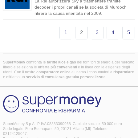
La Rai autorizzerà Sky a trasmettere tramite
decoder i propri canali se la società di Murdoch
ritirerà la causa intentata nel 2009.
1
2
3
4
5
SuperMoney
confronta le
tariffe luce e gas
dei fornitori di energia del mercato
libero e seleziona le
offerte più convenienti
e in linea con le esigenze degli
utenti. Con il nostro
comparatore online
aiutiamo i consumatori a
risparmiare
e offriamo un
servizio di consulenza gratuita
personalizzata
.
SuperMoney S.p.A.: P. IVA 08883390968. Capitale sociale: 50.000 euro.
Sede legale: Foro Buonaparte 50, 20121 Milano (MI). Telefono:
02124125047.