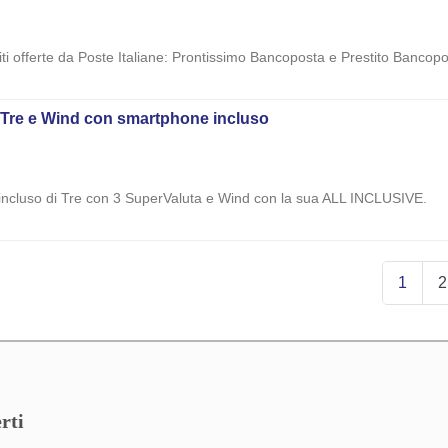
iti offerte da Poste Italiane: Prontissimo Bancoposta e Prestito Bancop
di Tre e Wind con smartphone incluso
 incluso di Tre con 3 SuperValuta e Wind con la sua ALL INCLUSIVE.
1
2
rti