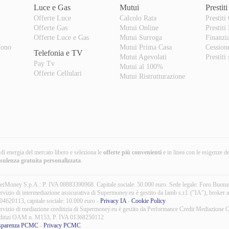
Luce e Gas
Mutui
Prestiti
Offerte Luce
Calcolo Rata
Prestiti
Offerte Gas
Mutui Online
Prestiti
o
Offerte Luce e Gas
Mutui Surroga
Finanzi
fono
Mutui Prima Casa
Cession
Telefonia e TV
Mutui Agevolati
Prestiti
Pay Tv
Mutui al 100%
Offerte Cellulari
Mutui Ristrutturazione
i di energia del mercato libero e seleziona le
offerte più convenienti
e in linea con le esigenze d
nsulenza gratuita
personalizzata
.
erMoney S.p.A.: P. IVA 08883390968. Capitale sociale: 50.000 euro. Sede legale: Foro Buon
ervizio di intermediazione assicurativa di Supermoney.eu è gestito da Iamb s.r.l. ("IA"), broke
04620113, capitale sociale: 10.000 euro -
Privacy IA
-
Cookie Policy
ervizio di mediazione creditizia di Supermoney.eu è gestito da Performance Credit Mediazione C
ditizi OAM n. M153, P. IVA 01368250112
sparenza PCMC
-
Privacy PCMC