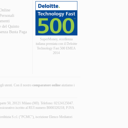
 Online
 Personali
amenti
e del Quinto
 senza Busta Paga
SuperMoney, eccellenza
italiana premiata con il Deloitte
Technology Fast 500 EMEA
2014
egli utenti. Con il nostro
comparatore online
aiutiamo i
aparte 50, 20121 Milano (MI). Telefono: 02124125047.
r assicurativo iscritto al RUI numero B000320218, P.IVA
reditizia S.r.l. ("PCMC"), iscrizione Elenco Mediatori