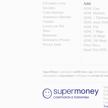
Chi siamo e cosa
Adsl
facciamo
ADSL Casa
Come funziona
ADSL Business
Assistenza e Reclami
ADSL + Telefon
Contatti
ADSL senza Tele
Lavora con Noi
ADSL Flat
News
ADSL 7 Mega
Redazione
ADSL 20 Mega
Informativa Privacy
ADSL 100 Mega
Privacy Iamb
Fibra Ottica
Speed Test ADSL
SuperMoney
confronta le
tariffe luce e gas
dei fornitor
consumatori a
risparmiare
e offriamo un
servizio di co
Sup
Il s
013
Il s
Cre
Tra