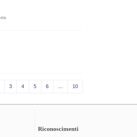
osta
3
4
5
6
…
10
Riconoscimenti