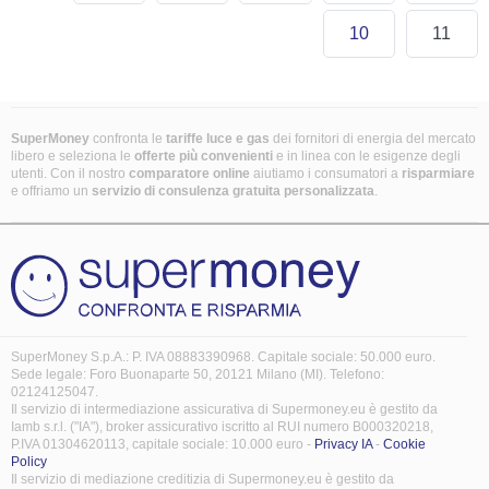
10
11
SuperMoney
confronta le
tariffe luce e gas
dei fornitori di energia del mercato
libero e seleziona le
offerte più convenienti
e in linea con le esigenze degli
utenti. Con il nostro
comparatore online
aiutiamo i consumatori a
risparmiare
e offriamo un
servizio di consulenza gratuita
personalizzata
.
SuperMoney S.p.A.: P. IVA 08883390968. Capitale sociale: 50.000 euro.
Sede legale: Foro Buonaparte 50, 20121 Milano (MI). Telefono:
02124125047.
Il servizio di intermediazione assicurativa di Supermoney.eu è gestito da
Iamb s.r.l. ("IA"), broker assicurativo iscritto al RUI numero B000320218,
P.IVA 01304620113, capitale sociale: 10.000 euro -
Privacy IA
-
Cookie
Policy
Il servizio di mediazione creditizia di Supermoney.eu è gestito da