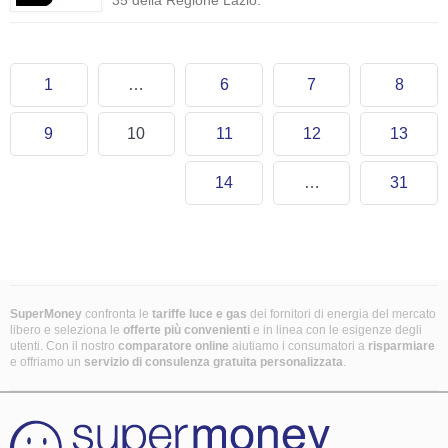
35 della Regione Lazio.
1
…
6
7
8
9
10
11
12
13
14
…
31
SuperMoney
confronta le
tariffe luce e gas
dei fornitori di energia del mercato
libero e seleziona le
offerte più convenienti
e in linea con le esigenze degli
utenti. Con il nostro
comparatore online
aiutiamo i consumatori a
risparmiare
e offriamo un
servizio di consulenza gratuita
personalizzata
.